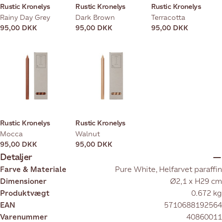
Rustic Kronelys
Rustic Kronelys
Rustic Kronelys
Rainy Day Grey
Dark Brown
Terracotta
Normal
95,00 DKK
Normal
95,00 DKK
Normal
95,00 DKK
pris
pris
pris
Rustic Kronelys
Rustic Kronelys
Mocca
Walnut
Normal
95,00 DKK
Normal
95,00 DKK
pris
pris
Detaljer
Farve & Materiale
Pure White, Helfarvet paraffin
Dimensioner
Ø2,1 x H29 cm
Produktvægt
0.672 kg
EAN
5710688192564
Varenummer
40860011