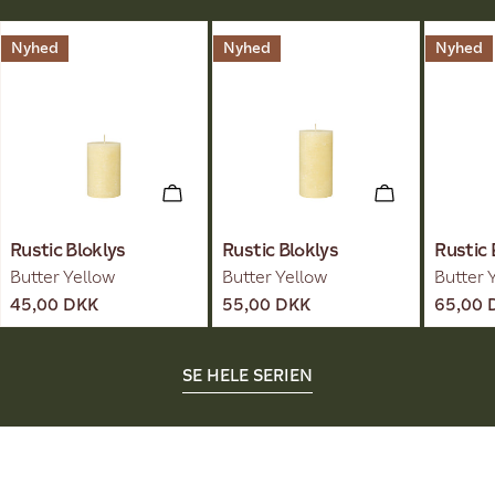
Nyhed
Nyhed
Nyhed
TILFØJ TIL KURV
TILFØJ TIL K
Rustic Bloklys
Rustic Bloklys
Rustic 
Butter Yellow
Butter Yellow
Butter 
Normal
45,00 DKK
Normal
55,00 DKK
Norma
65,00 
pris
pris
pris
SE HELE SERIEN