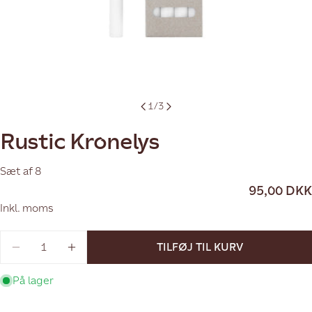
1
/
3
Rustic Kronelys
Sæt af 8
Normal
95,00 DKK
pris
Inkl. moms
Antal
TILFØJ TIL KURV
REDUCER MÆNGDEN FOR RUSTIC KRONELYS
FORØG MÆNGDEN FOR RUSTIC KRON
På lager