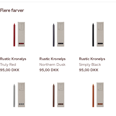
Flere farver
Rustic Kronelys
Rustic Kronelys
Rustic Kronelys
Truly Red
Northern Dusk
Simply Black
Normal
95,00 DKK
Normal
95,00 DKK
Normal
95,00 DKK
pris
pris
pris